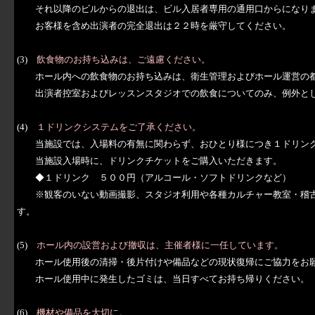
それ以降のビルからの退出は、ビル入居者専用の通用口からになり
お客様を含め出演者の完全退出は２２時を厳守してください。
(3)
飲食物のお持ち込みは、ご遠慮ください。
ホール内への飲食物のお持ち込みは、衛生管理およびホール運営の都
出演者控室およびレッスンスタジオでの飲食についてのみ、例外と
(4)
１ドリンクシステムをご了承ください。
当施設では、入場料の有無に関わらず、おひとり様につき１ドリンク
当施設入場時に、ドリンクチケットをご購入いただきます。
◆１ドリンク ５００円（アルコール・ソフトドリンクなど）
※観客のいない動画撮影、スタジオ利用や各種カルチャー教室・稽古
す。
(5)
ホール内の設営および撤収は、主催者様に一任しています。
ホール使用後の清掃・後片付けや備品などの現状復帰にご協力をお
ホール使用中に発生したゴミは、当日すべてお持ち帰りください。
(6)
機材や備品を大切に。