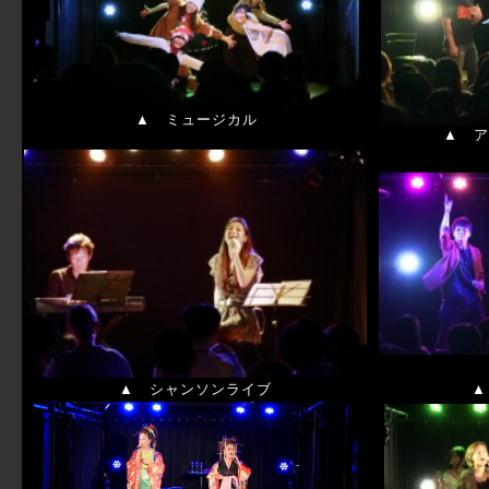
▲ ミュージカル
▲ ア
▲ シャンソンライブ
▲