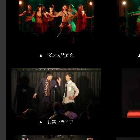
▲
ダンス発表会
▲
お笑いライブ