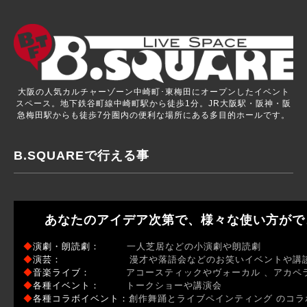
大阪の人気カルチャーゾーン中崎町･東梅田にオープンしたイベント
スペース。地下鉄谷町線中崎町駅から徒歩1分。JR大阪駅・阪神・阪
急梅田駅からも徒歩7分圏内の便利な場所にある多目的ホールです。
B.SQUAREで行える事
あなたのアイデア次第で、様々な使い方がで
◆
演劇・朗読劇：
一人芝居などの小演劇や朗読劇
◆
演芸：
漫才や落語会などのお笑いイベントや講
◆
音楽ライブ：
アコースティックやヴォーカル 、アカペ
◆
各種イベント：
トークショーや講演会
◆
各種コラボイベント：
創作舞踊とライブペインティング のコ