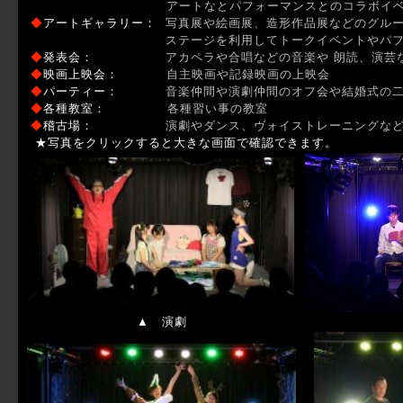
アートなとパフォーマンスとのコラボイベ
◆
アートギャラリー：
写真展や絵画展、造形作品展などのグル
ステージを利用してトークイベントやパフォーマ
◆
発表会：
アカペラや合唱などの音楽や 朗読、演芸
◆
映画上映会：
自主映画や記録映画の上映会
◆
パーティー：
音楽仲間や演劇仲間のオフ会や結婚式の
◆
各種教室：
各種習い事の教室
◆
稽古場：
演劇やダンス、ヴォイストレーニングな
★写真をクリックすると大きな画面で確認できます。
▲ 演劇